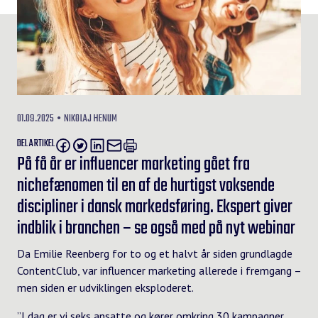
01.09.2025
NIKOLAJ HENUM
DEL ARTIKEL
På få år er influencer marketing gået fra
nichefænomen til en af de hurtigst voksende
discipliner i dansk markedsføring. Ekspert giver
indblik i branchen – se også med på nyt webinar
Da Emilie Reenberg for to og et halvt år siden grundlagde
ContentClub
, var influencer marketing allerede i fremgang –
men siden er udviklingen eksploderet.
”I dag er vi seks ansatte og kører omkring 30 kampagner