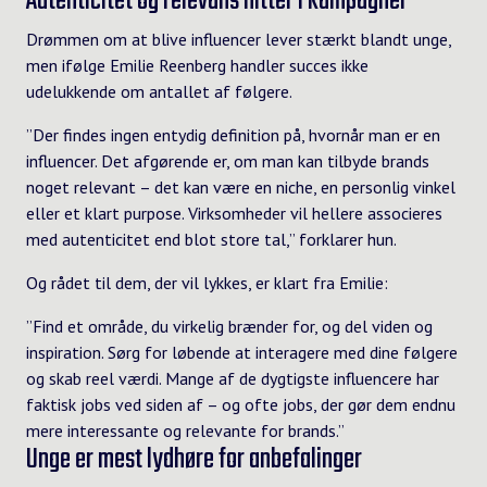
Autenticitet og relevans hitter i kampagner
Drømmen om at blive influencer lever stærkt blandt unge,
men ifølge Emilie Reenberg handler succes ikke
udelukkende om antallet af følgere.
”Der findes ingen entydig definition på, hvornår man er en
influencer. Det afgørende er, om man kan tilbyde brands
noget relevant – det kan være en niche, en personlig vinkel
eller et klart purpose. Virksomheder vil hellere associeres
med autenticitet end blot store tal,” forklarer hun.
Og rådet til dem, der vil lykkes, er klart fra Emilie:
”Find et område, du virkelig brænder for, og del viden og
inspiration. Sørg for løbende at interagere med dine følgere
og skab reel værdi. Mange af de dygtigste influencere har
faktisk jobs ved siden af – og ofte jobs, der gør dem endnu
mere interessante og relevante for brands.”
Unge er mest lydhøre for anbefalinger