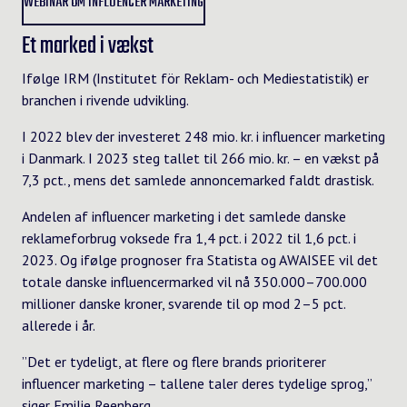
WEBINAR OM INFLUENCER MARKETING
Et marked i vækst
Ifølge IRM (Institutet för Reklam- och Mediestatistik) er
branchen i rivende udvikling.
I 2022 blev der investeret 248 mio. kr. i influencer marketing
i Danmark. I 2023 steg tallet til 266 mio. kr. – en vækst på
7,3 pct., mens det samlede annoncemarked faldt drastisk.
Andelen af influencer marketing i det samlede danske
reklameforbrug voksede fra 1,4 pct. i 2022 til 1,6 pct. i
2023. Og ifølge prognoser fra Statista og AWAISEE vil det
totale danske influencermarked vil nå 350.000–700.000
millioner danske kroner, svarende til op mod 2–5 pct.
allerede i år.
”Det er tydeligt, at flere og flere brands prioriterer
influencer marketing – tallene taler deres tydelige sprog,”
siger Emilie Reenberg.