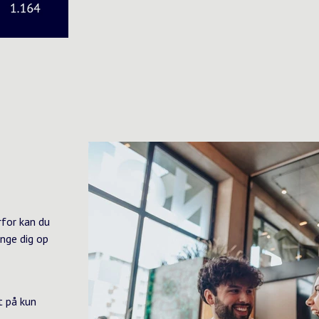
rfor kan du
inge dig op
t på kun