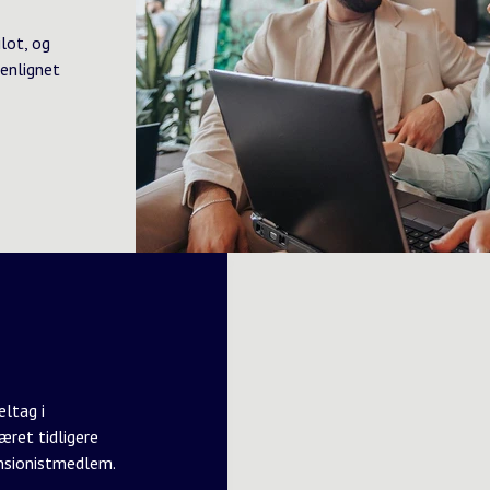
lot, og
enlignet
ltag i
æret tidligere
nsionistmedlem.