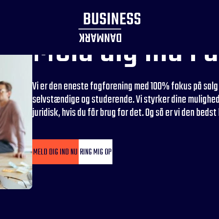
Meld dig ind i 
Vi er den eneste fagforening med 100% fokus på salg 
selvstændige og studerende. Vi styrker dine mulighe
juridisk, hvis du får brug for det. Og så er vi den bed
MELD DIG IND NU
RING MIG OP