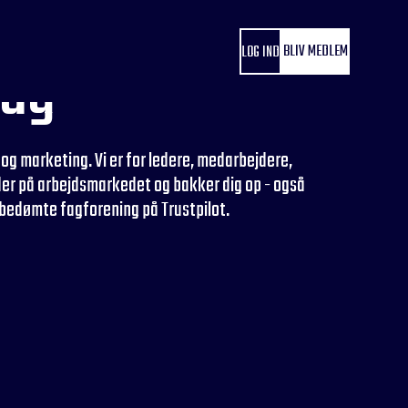
dag
BLIV MEDLEM
LOG IND
og marketing. Vi er for ledere, medarbejdere,
der på arbejdsmarkedet og bakker dig op - også
st bedømte fagforening på Trustpilot.