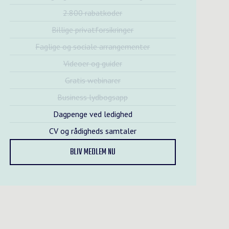
2.800 rabatkoder
Billige privatforsikringer
Faglige og sociale arrangementer
Videoer og guider
Gratis webinarer
Business lydbogsapp
Dagpenge ved ledighed
CV og rådigheds samtaler
BLIV MEDLEM NU