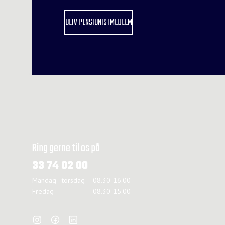
BLIV PENSIONISTMEDLEM
Ring gerne til os på
33 74 02 00
Mandag - torsdag
08.30-16.00
Fredag
08.30-15.00