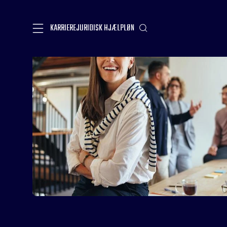
KARRIERE
JURIDISK HJÆLP
LØN