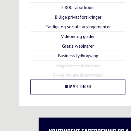
2.800 rabatkoder
Billige privatforsikringer
Faglige og sociale arrangementer
Videoer og guider
Gratis webinarer
Business lydbogsapp
Dagpenge ved ledighed
CV og rådigheds samtaler
BLIV MEDLEM NU