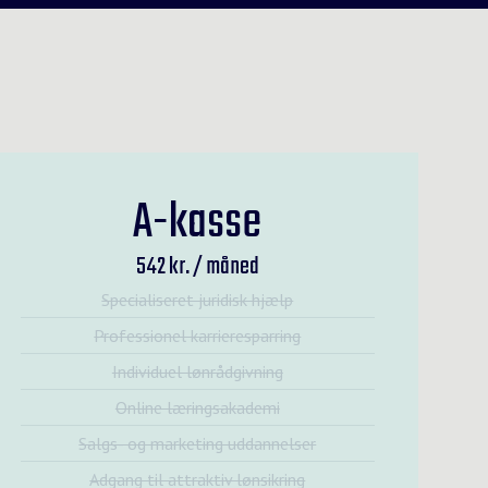
A-kasse
542 kr. / måned
Specialiseret juridisk hjælp
Professionel karrieresparring
Individuel lønrådgivning
Online læringsakademi
Salgs- og marketing uddannelser
Adgang til attraktiv lønsikring