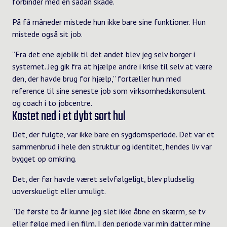
forbinder med en sådan skade.
På få måneder mistede hun ikke bare sine funktioner. Hun
mistede også sit job.
”Fra det ene øjeblik til det andet blev jeg selv borger i
systemet. Jeg gik fra at hjælpe andre i krise til selv at være
den, der havde brug for hjælp,” fortæller hun med
reference til sine seneste job som virksomhedskonsulent
og coach i to jobcentre.
Kastet ned i et dybt sort hul
Det, der fulgte, var ikke bare en sygdomsperiode. Det var et
sammenbrud i hele den struktur og identitet, hendes liv var
bygget op omkring.
Det, der før havde været selvfølgeligt, blev pludselig
uoverskueligt eller umuligt.
”De første to år kunne jeg slet ikke åbne en skærm, se tv
eller følge med i en film. I den periode var min datter mine