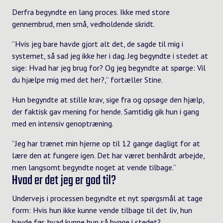
Derfra begyndte en lang proces. Ikke med store
gennembrud, men små, vedholdende skridt.
”Hvis jeg bare havde gjort alt det, de sagde til mig i
systemet, så sad jeg ikke her i dag. Jeg begyndte i stedet at
sige: Hvad har jeg brug for? Og jeg begyndte at spørge: Vil
du hjælpe mig med det her?,” fortæller Stine.
Hun begyndte at stille krav, sige fra og opsøge den hjælp,
der faktisk gav mening for hende. Samtidig gik hun i gang
med en intensiv genoptræning.
”Jeg har trænet min hjerne op til 12 gange dagligt for at
lære den at fungere igen. Det har været benhårdt arbejde,
men langsomt begyndte noget at vende tilbage.”
Hvad er det jeg er god til?
Undervejs i processen begyndte et nyt spørgsmål at tage
form: Hvis hun ikke kunne vende tilbage til det liv, hun
havde før, hvad kunne hun så bygge i stedet?