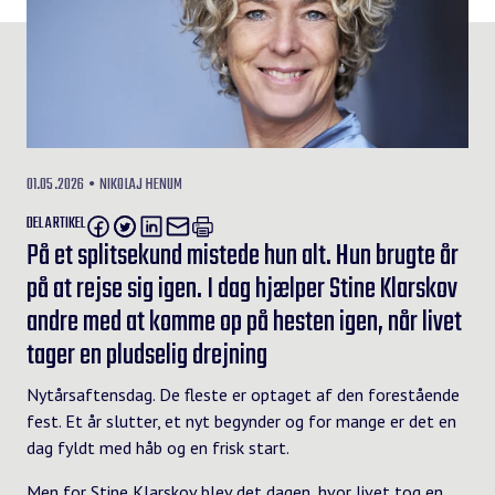
01.05.2026
NIKOLAJ HENUM
DEL ARTIKEL
På et splitsekund mistede hun alt. Hun brugte år
på at rejse sig igen. I dag hjælper Stine Klarskov
andre med at komme op på hesten igen, når livet
tager en pludselig drejning
Nytårsaftensdag. De fleste er optaget af den forestående
fest. Et år slutter, et nyt begynder og for mange er det en
dag fyldt med håb og en frisk start.
Men for Stine Klarskov blev det dagen, hvor livet tog en