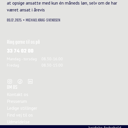
at opsige ansatte med kun én måneds løn, selv om de har
været ansat i årevis
09.12.2025
MICHAEL KRAG-SVENDSEN
Ring gerne til os på
33 74 02 00
Mandag - torsdag
08.30-16.00
Fredag
08.30-15.00
OM OS
Kontakt os
Presserum
Ledige stillinger
Find vej til os
Udmeldelse
Juridiske forbehold