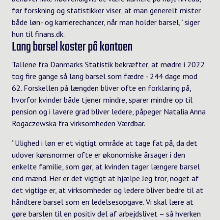
før forskning og statistikker viser, at man generelt mister
både løn- og karrierechancer, når man holder barsel,” siger
hun til
finans.dk
.
Lang barsel koster på kontoen
Tallene fra Danmarks Statistik bekræfter, at mødre i 2022
tog fire gange så lang barsel som fædre - 244 dage mod
62. Forskellen på længden bliver ofte en forklaring på,
hvorfor kvinder både tjener mindre, sparer mindre op til
pension og i lavere grad bliver ledere, påpeger Natalia Anna
Rogaczewska fra virksomheden Værdbar.
”Ulighed i løn er et vigtigt område at tage fat på, da det
udover kønsnormer ofte er økonomiske årsager i den
enkelte familie, som gør, at kvinden tager længere barsel
end mænd. Her er det vigtigt at hjælpe Jeg tror, noget af
det vigtige er, at virksomheder og ledere bliver bedre til at
håndtere barsel som en ledelsesopgave. Vi skal lære at
gøre barslen til en positiv del af arbejdslivet – så hverken