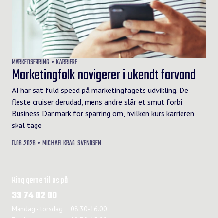
MARKEDSFØRING
KARRIERE
Marketingfolk navigerer i ukendt farvand
AI har sat fuld speed på marketingfagets udvikling. De
fleste cruiser derudad, mens andre slår et smut forbi
Business Danmark for sparring om, hvilken kurs karrieren
skal tage
11.06.2026
MICHAEL KRAG-SVENDSEN
Ring gerne til os på
33 74 02 00
Mandag - torsdag
08.30-16.00