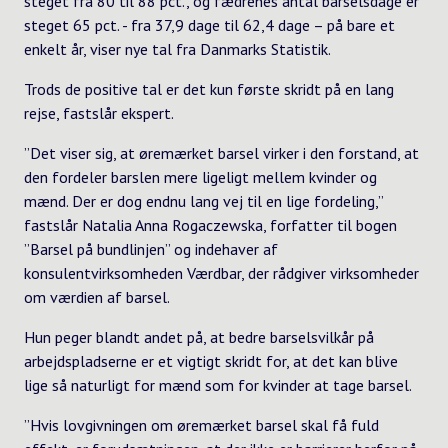
steget fra 80 til 88 pct., og fædrenes antal barselsdage er
steget 65 pct. - fra 37,9 dage til 62,4 dage – på bare et
enkelt år, viser nye tal fra
Danmarks Statistik
.
Trods de positive tal er det kun første skridt på en lang
rejse, fastslår ekspert.
”Det viser sig, at øremærket barsel virker i den forstand, at
den fordeler barslen mere ligeligt mellem kvinder og
mænd. Der er dog endnu lang vej til en lige fordeling,”
fastslår Natalia Anna Rogaczewska, forfatter til bogen
”Barsel på bundlinjen” og indehaver af
konsulentvirksomheden
Værdbar
, der rådgiver virksomheder
om værdien af barsel.
Hun peger blandt andet på, at bedre barselsvilkår på
arbejdspladserne er et vigtigt skridt for, at det kan blive
lige så naturligt for mænd som for kvinder at tage barsel.
”Hvis lovgivningen om øremærket barsel skal få fuld