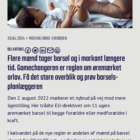
29.04.2024
MICHAEL KRAG-SVENDSEN
DEL ARTIKEL
Flere mænd tager barsel og i markant længere
tid. Gamechangeren er reglen om øremærket
orlov. Få det store overblik og prøv barsels-
planlæggeren
Den 2. august 2022 markerer et nybrud på vej mod mere
ligestilling. Her trådte EU-direktivet om 11 ugers
øremærket barsel til begge forældre eller medforældre i
kraft.
I kølvandet på de nye regler er andelen af mænd på barsel