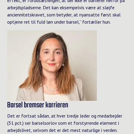
effekt, er forudsætningen, at der ikke er barrierer herfor på
arbejdspladserne. Det kan eksempelvis være at sløjfe
anciennitetskravet, som betyder, at nyansatte først skal
optjene ret til fuld løn under barsel,” fortæller hun.
Barsel bremser karrieren
Det er fortsat sådan, at hver tredje leder og medarbejder
(31 pct.) ser barselsorlov som et forstyrrende element i
arbejdslivet, selvom det er det mest naturlige i verden.