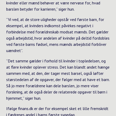
kvinder eller mænd behøver at være nervøse for, hvad
barslen betyder for karrieren,” siger hun.
”Vi ved, at de store uligheder opstår ved første barn, for
eksempel, at kvinders indkomst påvirkes negativt i
forbindelse med forældreskab modsat mænds. Det gælder
også arbejdstid, hvor andelen af kvinder på deltid fordobles
ved første barns fødsel, mens mænds arbejdstid forbliver
uændret”.
”Det samme gælder i forhold til kvinder i topledelsen, og
at flere kvinder oplever stress. Det kan blandt andet hænge
sammen med, at den, der tager mest barsel, også løfter
størstedelen af de opgaver, der følger med at have et barn.
Så jo mere forældrene kan dele barslen, jo mere viser
forskning, at de også deler de relaterede opgaver til børn i
hjemmet,” siger hun.
Ifølge
finans.dk
er der for eksempel sket et lille fremskridt
i fædrenes andel i barns første sygedag.