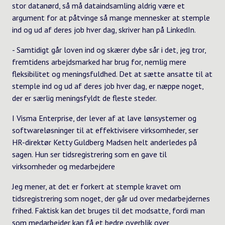
stor datanørd, så må dataindsamling aldrig være et
argument for at påtvinge så mange mennesker at stemple
ind og ud af deres job hver dag, skriver han på LinkedIn.
- Samtidigt går loven ind og skærer dybe sår i det, jeg tror,
fremtidens arbejdsmarked har brug for, nemlig mere
fleksibilitet og meningsfuldhed. Det at sætte ansatte til at
stemple ind og ud af deres job hver dag, er næppe noget,
der er særlig meningsfyldt de fleste steder.
I Visma Enterprise, der lever af at lave lønsystemer og
softwareløsninger til at effektivisere virksomheder, ser
HR-direktør Ketty Guldberg Madsen helt anderledes på
sagen. Hun ser tidsregistrering som en gave til
virksomheder og medarbejdere
Jeg mener, at det er forkert at stemple kravet om
tidsregistrering som noget, der går ud over medarbejdernes
frihed. Faktisk kan det bruges til det modsatte, fordi man
som medarbejder kan få et bedre overblik over