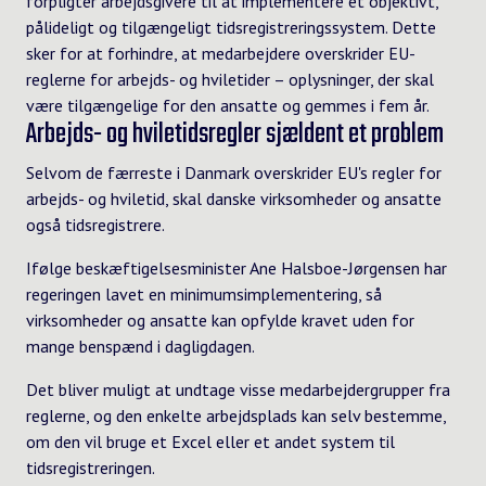
forpligter arbejdsgivere til at implementere et objektivt,
pålideligt og tilgængeligt tidsregistreringssystem. Dette
sker for at forhindre, at medarbejdere overskrider EU-
reglerne for arbejds- og hviletider – oplysninger, der skal
være tilgængelige for den ansatte og gemmes i fem år.
Arbejds- og hviletidsregler sjældent et problem
Selvom de færreste i Danmark overskrider EU's regler for
arbejds- og hviletid, skal danske virksomheder og ansatte
også tidsregistrere.
Ifølge beskæftigelsesminister
Ane Halsboe-Jørgensen
har
regeringen lavet en minimumsimplementering, så
virksomheder og ansatte kan opfylde kravet uden for
mange benspænd i dagligdagen.
Det bliver muligt at undtage visse medarbejdergrupper fra
reglerne, og den enkelte arbejdsplads kan selv bestemme,
om den vil bruge et Excel eller et andet system til
tidsregistreringen.