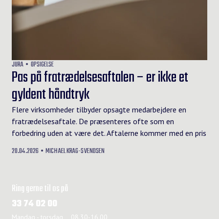
JURA
OPSIGELSE
Pas på fratrædelsesaftalen – er ikke et
gyldent håndtryk
Flere virksomheder tilbyder opsagte medarbejdere en
fratrædelsesaftale. De præsenteres ofte som en
forbedring uden at være det. Aftalerne kommer med en pris
20.04.2026
MICHAEL KRAG-SVENDSEN
Ring gerne til os på
33 74 02 00
Mandag - torsdag
08.30-16.00