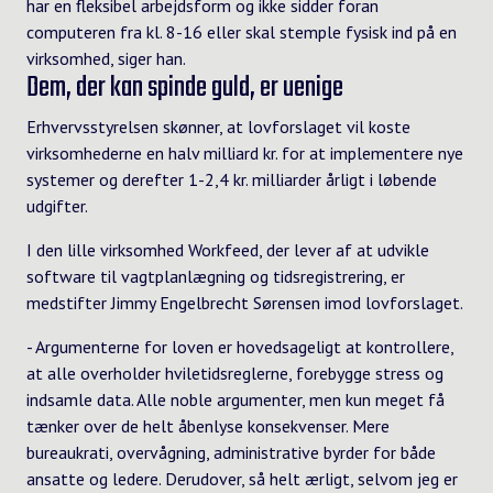
har en fleksibel arbejdsform og ikke sidder foran
computeren fra kl. 8-16 eller skal stemple fysisk ind på en
virksomhed, siger han.
Dem, der kan spinde guld, er uenige
Erhvervsstyrelsen skønner, at lovforslaget vil koste
virksomhederne en halv milliard kr. for at implementere nye
systemer og derefter 1-2,4 kr. milliarder årligt i løbende
udgifter.
I den lille virksomhed Workfeed, der lever af at udvikle
software til vagtplanlægning og tidsregistrering, er
medstifter
Jimmy Engelbrecht Sørensen
imod lovforslaget.
- Argumenterne for loven er hovedsageligt at kontrollere,
at alle overholder hviletidsreglerne, forebygge stress og
indsamle data. Alle noble argumenter, men kun meget få
tænker over de helt åbenlyse konsekvenser. Mere
bureaukrati, overvågning, administrative byrder for både
ansatte og ledere. Derudover, så helt ærligt, selvom jeg er