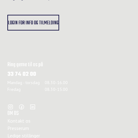
LOGIN FOR INFO OG TILMELDING
Ring gerne til os på
33 74 02 00
Mandag - torsdag
08.30-16.00
Fredag
08.30-15.00
OM OS
Kontakt os
Presserum
Ledige stillinger