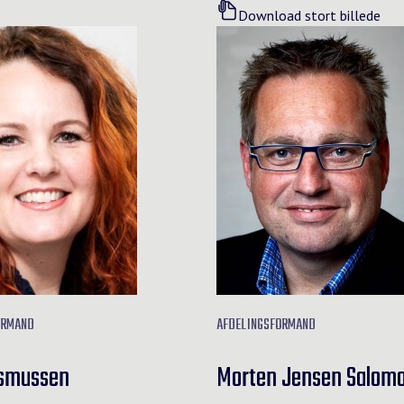
Download stort billede
ORMAND
AFDELINGSFORMAND
asmussen
Morten Jensen Salom