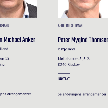
ORMAND
AFDELINGSFORMAND
an Michael Anker
Peter Mygind Thomse
lland
Østjylland
jen 15
Møllehatten 8, 6. 2.
ing
8240 Risskov
KONTAKT
gens arrangementer
Se afdelingens arrangementer