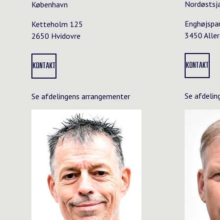
Nordøstsj
København
Enghøjspa
Ketteholm 125
3450 Alle
2650 Hvidovre
KONTAKT
KONTAKT
Se afdelin
Se afdelingens arrangementer