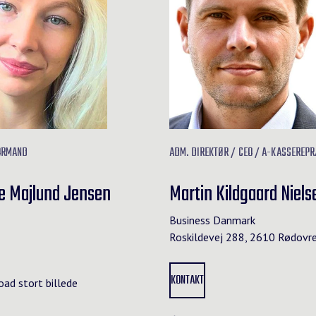
ORMAND
ADM. DIREKTØR / CEO / A-KASSEREP
e Majlund Jensen
Martin Kildgaard Niels
Business Danmark
Roskildevej 288, 2610 Rødovr
KONTAKT
ad stort billede