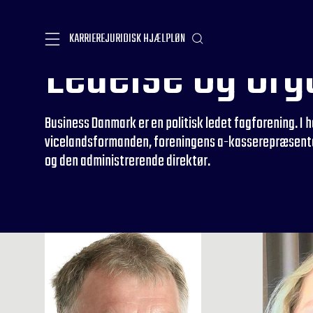
KARRIERE
JURIDISK HJÆLP
LØN
Ledelse og org
Business Danmark er en politisk ledet fagforening. I
vicelandsformanden, foreningens a-kasserepræsenta
og den administrerende direktør.