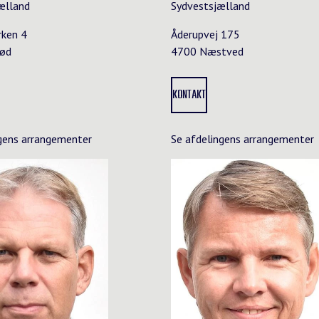
ælland
Sydvestsjælland
rken 4
Åderupvej 175
rød
4700 Næstved
KONTAKT
gens arrangementer
Se afdelingens arrangementer