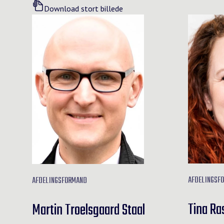
Download stort billede
AFDELINGSF
AFDELINGSFORMAND
Tina R
Martin Troelsgaard Staal