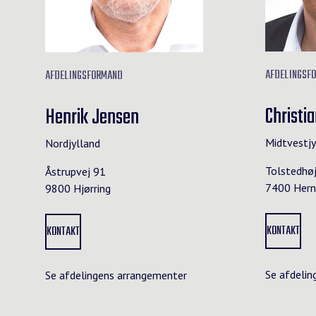
AFDELINGSF
AFDELINGSFORMAND
Christi
Henrik Jensen
Midtvestjy
Nordjylland
Tolstedhø
Åstrupvej 91
7400 Hern
9800 Hjørring
KONTAKT
KONTAKT
Se afdelin
Se afdelingens arrangementer