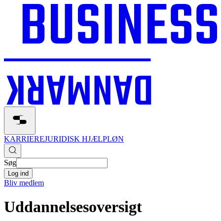
KARRIERE
JURIDISK HJÆLP
LØN
Søg
Log ind
Bliv medlem
Uddannelsesoversigt