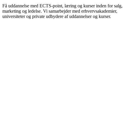
Få uddannelse med ECTS-point, læring og kurser inden for salg,
marketing og ledelse. Vi samarbejder med erhvervsakademier,
universiteter og private udbydere af uddannelser og kurser.
Akademifag i Salg
Diplomfag i Salg