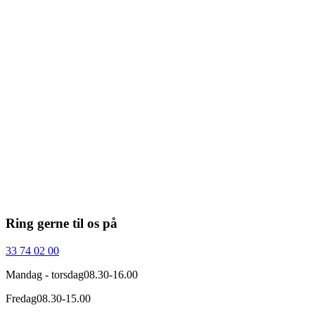
Ring gerne til os på
Se ECTS point og rabatter
33 74 02 00
Mandag - torsdag
08.30-16.00
Fredag
08.30-15.00