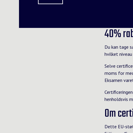
40% rab
Du kan tage s
hvilket niveau 
Selve certific
moms for medl
Eksamen varet
Certificeringe
henholdsvis 
Om cert
Dette EU-støtt