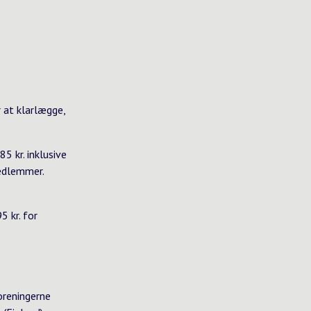
 at klarlægge,
5 kr. inklusive
edlemmer.
5 kr. for
oreningerne