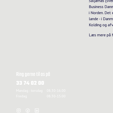
Säljarnas (Sve
Business Danm
i Norden. Det 
lande - i Dan
Kolding og afv
Læs mere på
Ring gerne til os på
33 74 02 00
Mandag - torsdag
08.30-16.00
Fredag
08.30-15.00