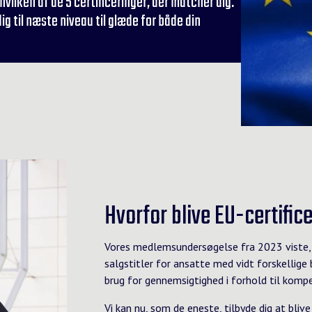
vilken af de 5 certificeringer, der matcher dig.
 til næste niveau til glæde for både din
Hvorfor blive EU-certifice
Vores medlemsundersøgelse fra 2023 viste, a
salgstitler for ansatte med vidt forskellige
brug for gennemsigtighed i forhold til komp
Vi kan nu, som de eneste, tilbyde dig at bliv