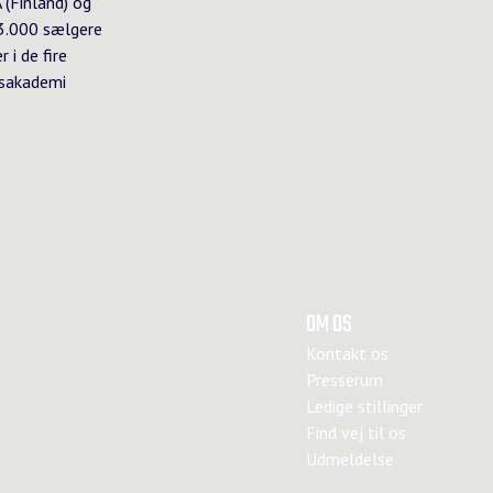
 (Finland) og
3.000 sælgere
 i de fire
vsakademi
OM OS
Kontakt os
Presserum
Ledige stillinger
Find vej til os
Udmeldelse