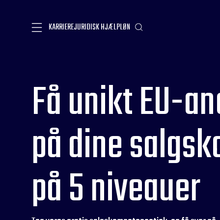
KARRIERE
JURIDISK HJÆLP
LØN
Få unikt EU-an
på dine salgs
på 5 niveauer