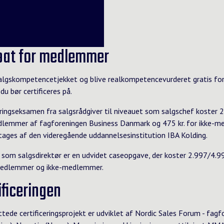
at for medlemmer
algskompetencetjekket og blive realkompetencevurderet gratis for
du bør certificeres på.
eringseksamen fra salgsrådgiver til niveauet som salgschef koster 28
emmer af fagforeningen Business Danmark og 475 kr. for ikke-m
ages af den videregående uddannelsesinstitution IBA Kolding.
n som salgsdirektør er en udvidet caseopgave, der koster 2.997/4.99
medlemmer og ikke-medlemmer.
ificeringen
ede certificeringsprojekt er udviklet af Nordic Sales Forum - fagf