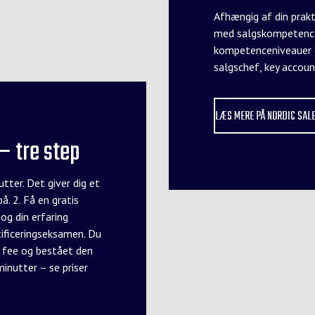
Afhængig af din prakt
med salgskompetencet
kompetenceniveauer du 
salgschef, key accou
LÆS MERE PÅ NORDIC SAL
– tre step
tter. Det giver dig et
å. 2. Få en gratis
og din erfaring
rtificeringseksamen. Du
nt fee og bestået den
inutter – se priser