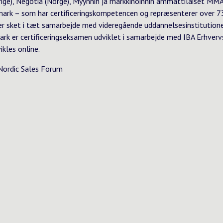
rige), Negotia (Norge), Myynnin ja markkinoinnin ammattilaiset MMA
ark – som har certificeringskompetencen og repræsenterer over 7
er sket i tæt samarbejde med videregående uddannelsesinstitutioner
mark er certificeringseksamen udviklet i samarbejde med IBA Erhver
ikles online.
Nordic Sales Forum