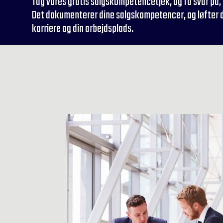
Tag vores gratis salgskompetencetjek, og få svar på, h
Det dokumenterer dine salgskompetencer, og løfter dig
karriere og din arbejdsplads.